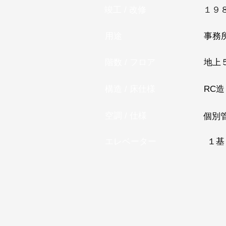
竣工 / 改修
１９
用途
事務
階数 / フロア
地上
構造 / 床仕様
RC造
空調 / 仕様
個別
エレベーター
１基