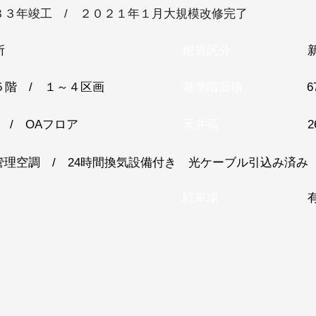
８３年竣工 / ２０２１年１月大規模改修完了
所
耐震区分
５階 / １～４区画
基準階面積
6
 / OAフロア
天井高
管理空調 / 24時間換気設備付き 光ケーブル引込み済み
駐車場